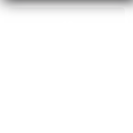
40
ANS D’INNOVATION EN MATÉRIAUX
ÉNERGÉTIQUES
20
BREVETS ET DES PROJETS
INTERNATIONAUX