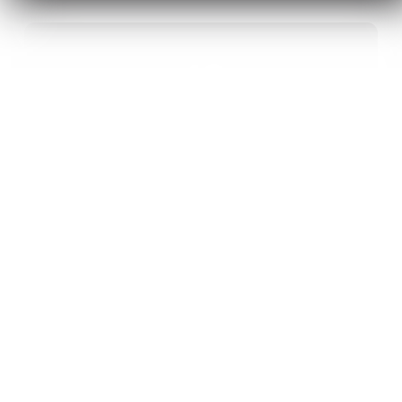
40
ANS D’INNOVATION EN MATÉRIAUX
ÉNERGÉTIQUES
20
BREVETS ET DES PROJETS
INTERNATIONAUX