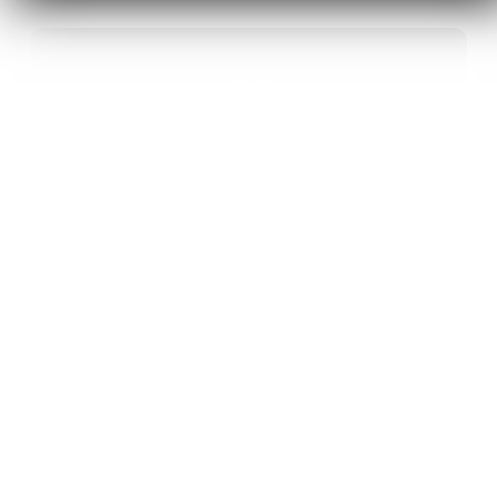
40
ANS D’INNOVATION EN MATÉRIAUX
ÉNERGÉTIQUES
20
BREVETS ET DES PROJETS
INTERNATIONAUX