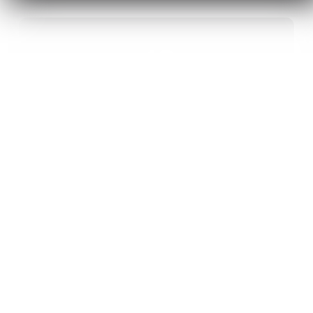
40
ANS D’INNOVATION EN MATÉRIAUX
ÉNERGÉTIQUES
20
BREVETS ET DES PROJETS
INTERNATIONAUX