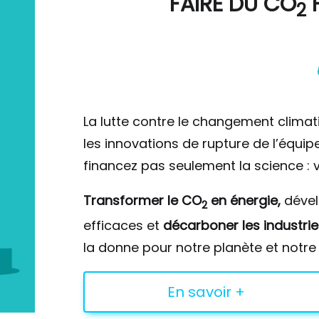
FAIRE DU
CO
F
2
La lutte contre le changement climat
les innovations de rupture de l’équi
financez pas seulement la science : v
Transformer le CO
en énergie,
déve
2
efficaces et
décarboner les industrie
la donne pour notre planète et notre 
En savoir +