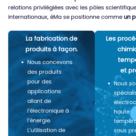
relations privilégiées avec les pôles scientifiqu
internationaux, éMa se positionne comme
un p
La fabrication de
Les procé
produits à façon.
chimi
temp
Nous concevons
et pr
des produits
pour des
Nous s
applications
spéciali
allant de
électro
l’électronique à
haute
l’énergie.
tempéra
L’utilisation de
sous pr