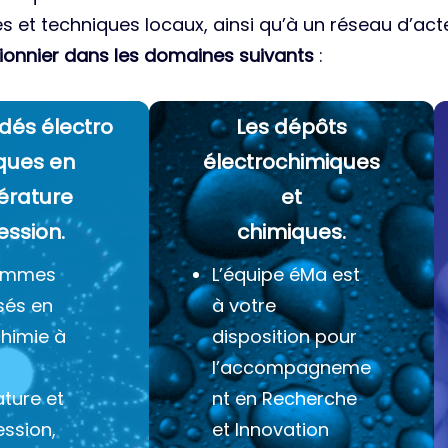
es et techniques locaux, ainsi qu’à un réseau d’acte
ionnier dans les domaines suivants
:
dés électro
Les dépôts
ques
en
électrochimiques
érature
et
ession.
chimiques.
ommes
L’équipe éMa est
sés en
à votre
chimie à
disposition pour
l’accompagneme
ture et
nt en Recherche
ession,
et Innovation