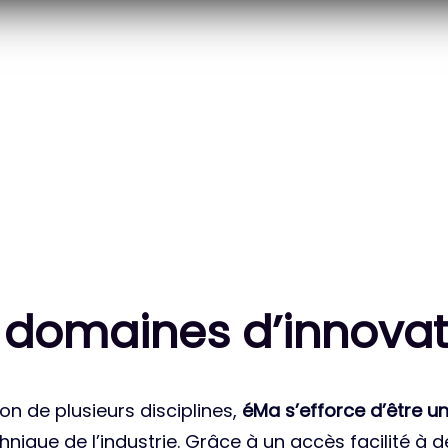
20
83
 DES PROJETS
MILLE HEURES DE R&D
ATIONAUX
CUMULÉES
 domaines d’innovat
on de plusieurs disciplines,
éMa s’efforce d’être un
nique de l’industrie. Grâce à un accès facilité à 