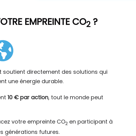
VOTRE EMPREINTE CO
?
2
t soutient directement des solutions qui
ent une énergie durable.
ent
10 € par action
, tout le monde peut
acez votre empreinte CO
en participant à
2
es générations futures.