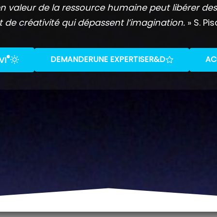
n valeur de la ressource humaine peut libérer des
t de créativité qui dépassent l’imagination.
» S. Pis
®
DEMANDER
UNE EXPERTISE
R&D
AC
VI