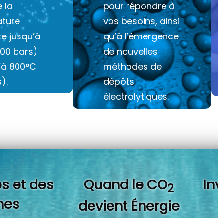
e la
pour répondre à
ture
vos besoins, ainsi
e jusqu’à
qu’à l’émergence
100 bars)
de nouvelles
u’à 800°C
méthodes de
).
dépôts
électrolytiques.
s et des
Quand l
e CO
In
2
es
devient Énergie