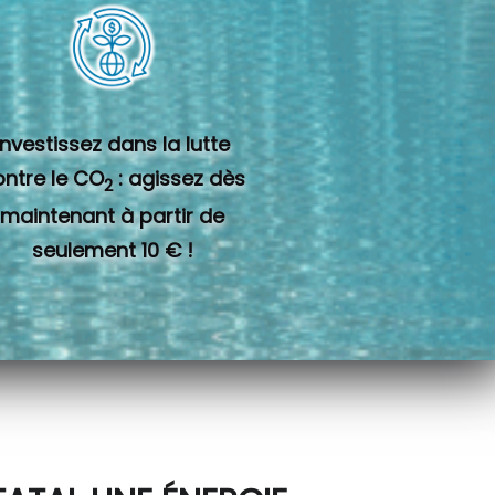
Investissez dans la lutte
ontre le CO
: agissez dès
2
maintenant à partir de
seulement 10 € !