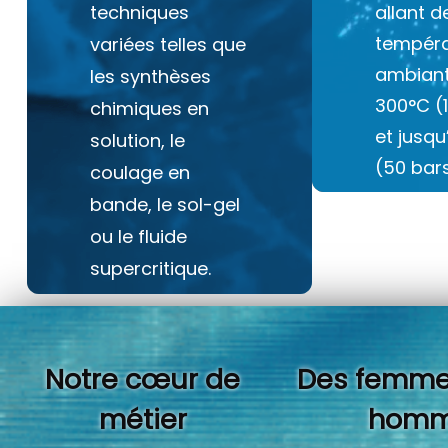
techniques
allant d
tempéra
variées telles que
ambiant
les synthèses
300°C (
chimiques en
et jusq
solution, le
(50 bars
coulage en
bande, le sol-gel
ou le fluide
supercritique.
Notre cœur de
Des femme
métier
homm