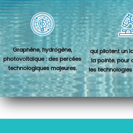
Graphène, hydrogène,
qui pilotent un 
photovoltaïque : des percées
la pointe, pour
technologiques majeures.
les technologies