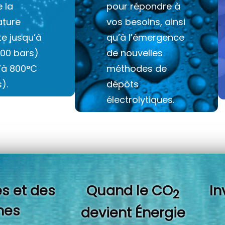
e la
pour répondre à
ture
vos besoins, ainsi
e jusqu’à
qu’à l’émergence
100 bars)
de nouvelles
u’à 800°C
méthodes de
).
dépôts
électrolytiques.
s et des
Quand l
e CO
In
2
es
devient Énergie