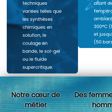
techniques
allant d
tempéra
variées telles que
ambiant
les synthèses
300°C (
chimiques en
et jusq
solution, le
(50 bars
coulage en
bande, le sol-gel
ou le fluide
supercritique.
Notre cœur de
Des femme
métier
homm