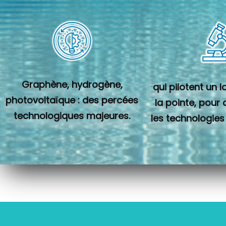
Graphène, hydrogène,
qui pilotent un 
photovoltaïque : des percées
la pointe, pour
technologiques majeures.
les technologies