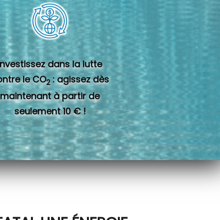
Investissez dans la lutte
ontre le CO
: agissez dès
2
maintenant à partir de
seulement 10 € !