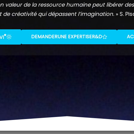
n valeur de la ressource humaine peut libérer des
t de créativité qui dépassent l’imagination.
» S. Pis
®
DEMANDER
UNE EXPERTISE
R&D
AC
VI