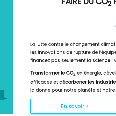
FAIRE DU
CO
F
2
La lutte contre le changement climat
les innovations de rupture de l’équi
financez pas seulement la science : v
Transformer le CO
en énergie,
déve
2
efficaces et
décarboner les industrie
la donne pour notre planète et notre 
En savoir +