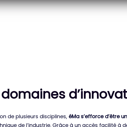
20
83
 DES PROJETS
MILLE HEURES DE R&D
ATIONAUX
CUMULÉES
 domaines d’innovat
on de plusieurs disciplines,
éMa s’efforce d’être un
nique de l’industrie. Grâce à un accès facilité à 