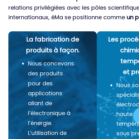
relations privilégiées avec les pôles scientifiqu
internationaux, éMa se positionne comme
un p
La fabrication de
Les procé
produits à façon.
chimi
temp
Nous concevons
et pr
des produits
pour des
Nous s
applications
spéciali
allant de
électro
l’électronique à
haute
l’énergie.
tempéra
L’utilisation de
sous pr