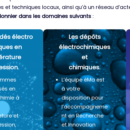
es et techniques locaux, ainsi qu’à un réseau d’acte
ionnier dans les domaines suivants
:
dés électro
Les dépôts
ques
en
électrochimiques
érature
et
ession.
chimiques.
ommes
L’équipe éMa est
sés en
à votre
chimie à
disposition pour
l’accompagneme
ture et
nt en Recherche
ession,
et Innovation