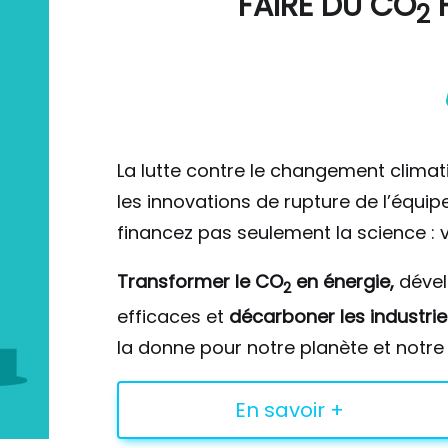
FAIRE DU
CO
F
2
La lutte contre le changement climat
les innovations de rupture de l’équi
financez pas seulement la science : v
Transformer le CO
en énergie,
déve
2
efficaces et
décarboner les industrie
la donne pour notre planète et notre 
En savoir +