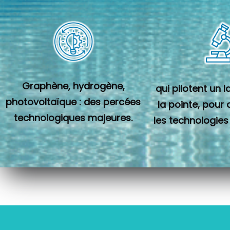
Graphène, hydrogène,
qui pilotent un 
photovoltaïque : des percées
la pointe, pour
technologiques majeures.
les technologies