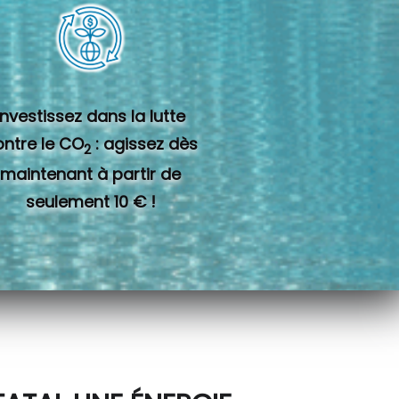
Investissez dans la lutte
ontre le CO
: agissez dès
2
maintenant à partir de
seulement 10 € !