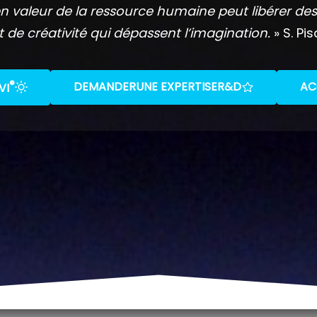
n valeur de la ressource humaine peut libérer des
t de créativité qui dépassent l’imagination.
» S. Pis
®
DEMANDER
UNE EXPERTISE
R&D
AC
VI