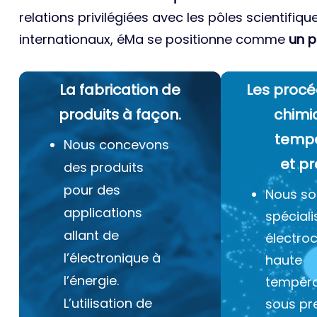
relations privilégiées avec les pôles scientifiqu
internationaux, éMa se positionne comme
un p
La fabrication de
Les procé
produits à façon.
chimi
temp
Nous concevons
et pr
des produits
pour des
Nous s
applications
spéciali
allant de
électro
l’électronique à
haute
l’énergie.
tempéra
L’utilisation de
sous pr