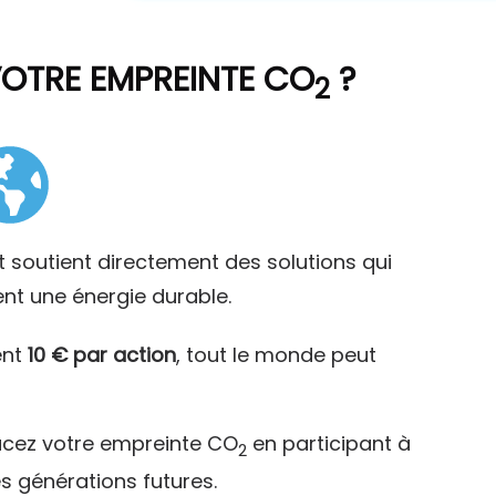
VOTRE EMPREINTE CO
?
2
t soutient directement des solutions qui
ent une énergie durable.
ent
10 € par action
, tout le monde peut
acez votre empreinte CO
en participant à
2
es générations futures.