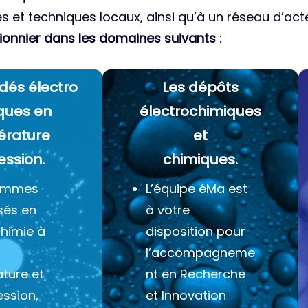
es et techniques locaux, ainsi qu’à un réseau d’acte
ionnier dans les domaines suivants
:
dés électro
Les dépôts
ques
en
électrochimiques
érature
et
ession.
chimiques.
ommes
L’équipe éMa est
sés en
à votre
chimie à
disposition pour
l’accompagneme
ture et
nt en Recherche
ession,
et Innovation