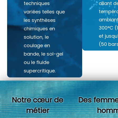
techniques
allant d
tempéra
variées telles que
ambiant
les synthèses
300°C (
chimiques en
et jusq
solution, le
(50 bars
coulage en
bande, le sol-gel
ou le fluide
supercritique.
Notre cœur de
Des femme
métier
homm