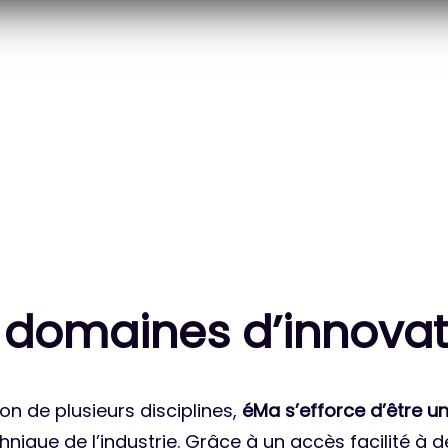
20
83
 DES PROJETS
MILLE HEURES DE R&D
ATIONAUX
CUMULÉES
 domaines d’innovat
on de plusieurs disciplines,
éMa s’efforce d’être un
nique de l’industrie. Grâce à un accès facilité à 