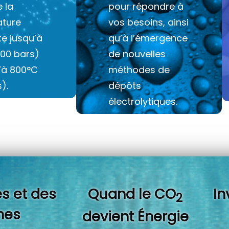
e la
pour répondre à
ture
vos besoins, ainsi
e jusqu’à
qu’à l’émergence
100 bars)
de nouvelles
u’à 800°C
méthodes de
).
dépôts
électrolytiques.
s et des
Quand l
e CO
In
2
es
devient Énergie