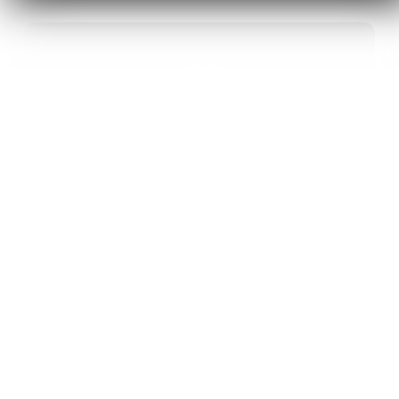
40
ANS D’INNOVATION EN MATÉRIAUX
ÉNERGÉTIQUES
20
BREVETS ET DES PROJETS
INTERNATIONAUX