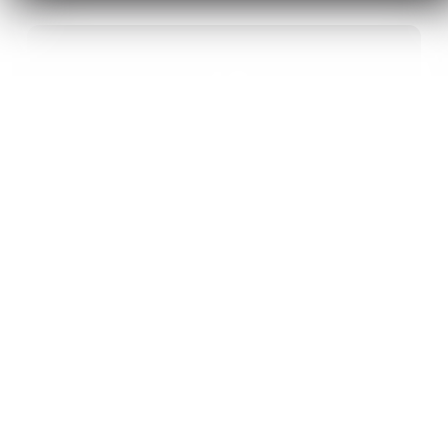
40
ANS D’INNOVATION EN MATÉRIAUX
ÉNERGÉTIQUES
20
BREVETS ET DES PROJETS
INTERNATIONAUX