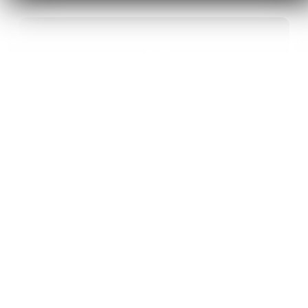
40
ANS D’INNOVATION EN MATÉRIAUX
ÉNERGÉTIQUES
20
BREVETS ET DES PROJETS
INTERNATIONAUX