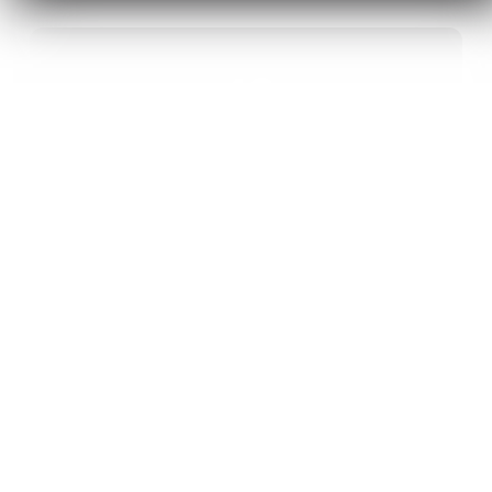
40
ANS D’INNOVATION EN MATÉRIAUX
ÉNERGÉTIQUES
20
BREVETS ET DES PROJETS
INTERNATIONAUX