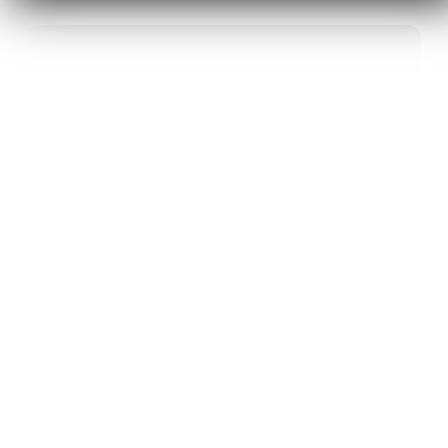
40
ANS D’INNOVATION EN MATÉRIAUX
ÉNERGÉTIQUES
20
BREVETS ET DES PROJETS
INTERNATIONAUX