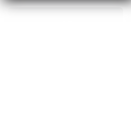
40
ANS D’INNOVATION EN MATÉRIAUX
ÉNERGÉTIQUES
20
BREVETS ET DES PROJETS
INTERNATIONAUX