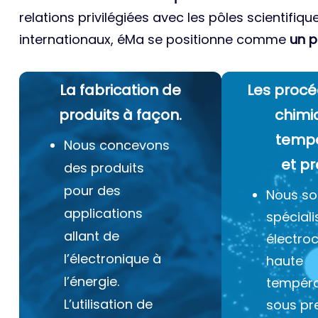
relations privilégiées avec les pôles scientifiqu
internationaux, éMa se positionne comme
un p
La fabrication de
Les procé
produits à façon.
chimi
temp
Nous concevons
et pr
des produits
pour des
Nous s
applications
spéciali
allant de
électro
l’électronique à
haute
l’énergie.
tempéra
L’utilisation de
sous pr