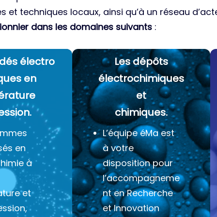
es et techniques locaux, ainsi qu’à un réseau d’acte
ionnier dans les domaines suivants
:
dés électro
Les dépôts
ques
en
électrochimiques
érature
et
ession.
chimiques.
ommes
L’équipe éMa est
sés en
à votre
chimie à
disposition pour
l’accompagneme
ture et
nt en Recherche
ession,
et Innovation