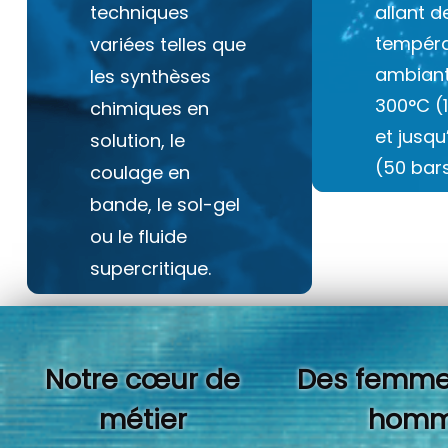
techniques
allant d
tempéra
variées telles que
ambiant
les synthèses
300°C (
chimiques en
et jusq
solution, le
(50 bars
coulage en
bande, le sol-gel
ou le fluide
supercritique.
Notre cœur de
Des femme
métier
homm