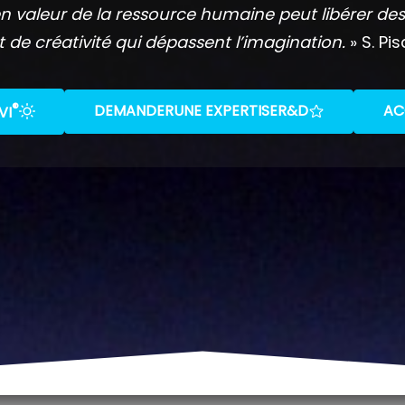
n valeur de la ressource humaine peut libérer des
t de créativité qui dépassent l’imagination.
» S. Pis
®
DEMANDER
UNE EXPERTISE
R&D
AC
VI