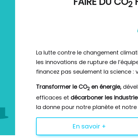
FAIRE DU
CO
F
2
La lutte contre le changement climat
les innovations de rupture de l’équi
financez pas seulement la science : v
Transformer le CO
en énergie,
déve
2
efficaces et
décarboner les industrie
la donne pour notre planète et notre 
En savoir +