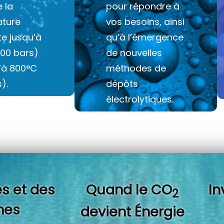
e la
pour répondre à
ture
vos besoins, ainsi
e jusqu’à
qu’à l’émergence
100 bars)
de nouvelles
u’à 800°C
méthodes de
).
dépôts
électrolytiques.
s et des
Quand l
e CO
In
2
es
devient Énergie