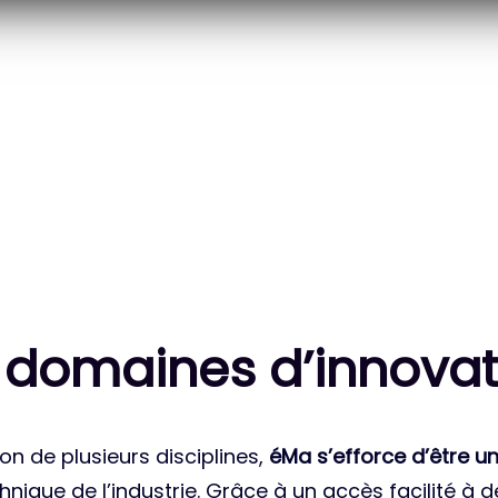
20
83
 DES PROJETS
MILLE HEURES DE R&D
ATIONAUX
CUMULÉES
 domaines d’innovat
on de plusieurs disciplines,
éMa s’efforce d’être un
nique de l’industrie. Grâce à un accès facilité à 