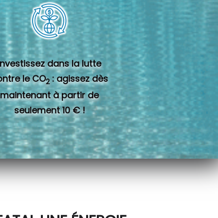
Investissez dans la lutte
ontre le CO
: agissez dès
2
maintenant à partir de
seulement 10 € !