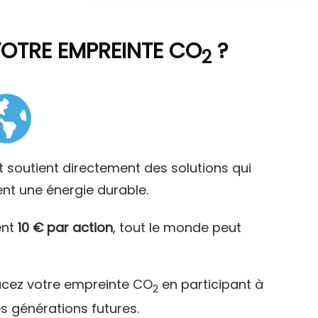
VOTRE EMPREINTE CO
?
2
t soutient directement des solutions qui
ent une énergie durable.
ent
10 € par action
, tout le monde peut
acez votre empreinte CO
en participant à
2
es générations futures.