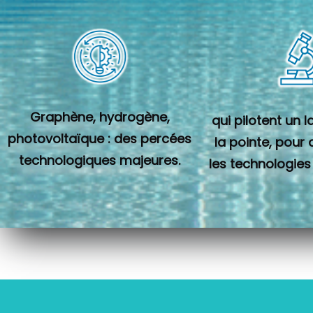
Graphène, hydrogène,
qui pilotent un 
photovoltaïque : des percées
la pointe, pour
technologiques majeures.
les technologies