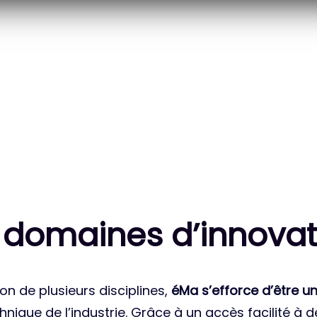
20
83
 DES PROJETS
MILLE HEURES DE R&D
ATIONAUX
CUMULÉES
 domaines d’innovat
on de plusieurs disciplines,
éMa s’efforce d’être un
nique de l’industrie. Grâce à un accès facilité à 