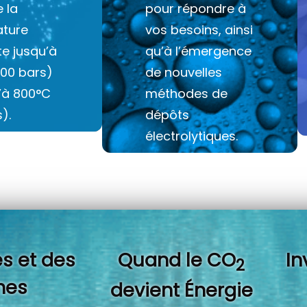
e la
pour répondre à
ture
vos besoins, ainsi
e jusqu’à
qu’à l’émergence
100 bars)
de nouvelles
u’à 800°C
méthodes de
).
dépôts
électrolytiques.
s et des
Quand l
e CO
In
2
es
devient Énergie