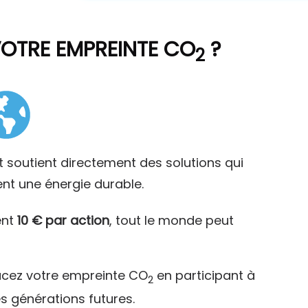
VOTRE EMPREINTE CO
?
2
t soutient directement des solutions qui
ent une énergie durable.
ent
10 € par action
, tout le monde peut
acez votre empreinte CO
en participant à
2
es générations futures.