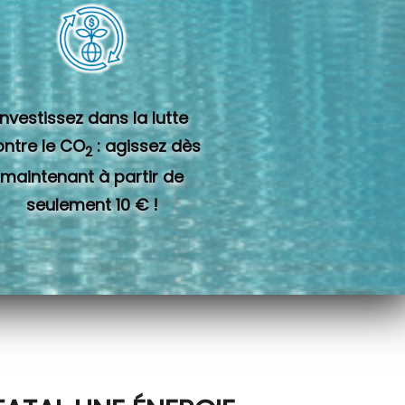
Investissez dans la lutte
ontre le CO
: agissez dès
2
maintenant à partir de
seulement 10 € !