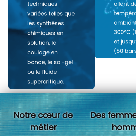
techniques
allant d
tempéra
variées telles que
ambiant
les synthèses
300°C (
chimiques en
et jusq
solution, le
(50 bars
coulage en
bande, le sol-gel
ou le fluide
supercritique.
Notre cœur de
Des femme
métier
homm