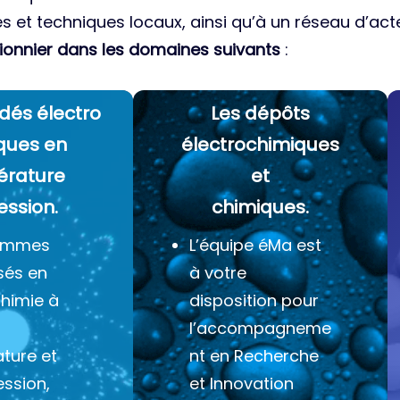
es et techniques locaux, ainsi qu’à un réseau d’acte
ionnier dans les domaines suivants
:
dés électro
Les dépôts
ques
en
électrochimiques
érature
et
ession.
chimiques.
ommes
L’équipe éMa est
sés en
à votre
chimie à
disposition pour
l’accompagneme
ture et
nt en Recherche
ession,
et Innovation