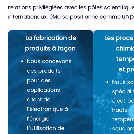
relations privilégiées avec les pôles scientifiqu
internationaux, éMa se positionne comme
un p
La fabrication de
Les procé
produits à façon.
chimi
temp
Nous concevons
et pr
des produits
pour des
Nous s
applications
spéciali
allant de
électro
l’électronique à
haute
l’énergie.
tempéra
L’utilisation de
sous pr