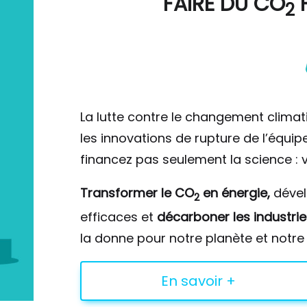
FAIRE DU
CO
F
2
La lutte contre le changement climat
les innovations de rupture de l’équi
financez pas seulement la science : v
Transformer le CO
en énergie,
déve
2
efficaces et
décarboner les industrie
la donne pour notre planète et notre 
En savoir +