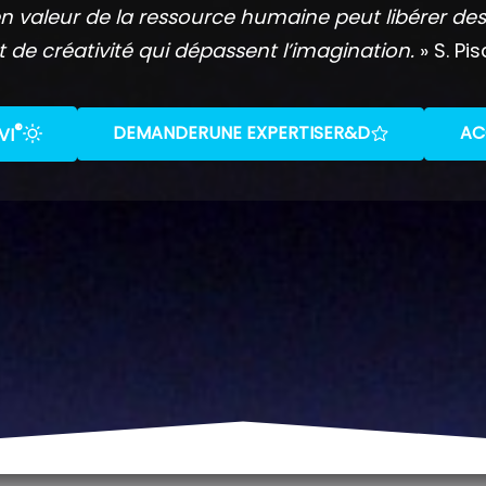
n valeur de la ressource humaine peut libérer des
t de créativité qui dépassent l’imagination.
» S. Pis
®
DEMANDER
UNE EXPERTISE
R&D
AC
VI