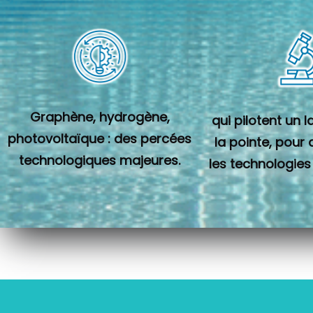
Graphène, hydrogène,
qui pilotent un 
photovoltaïque : des percées
la pointe, pour
technologiques majeures.
les technologies