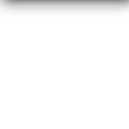
40
ANS D’INNOVATION EN MATÉRIAUX
ÉNERGÉTIQUES
20
BREVETS ET DES PROJETS
INTERNATIONAUX