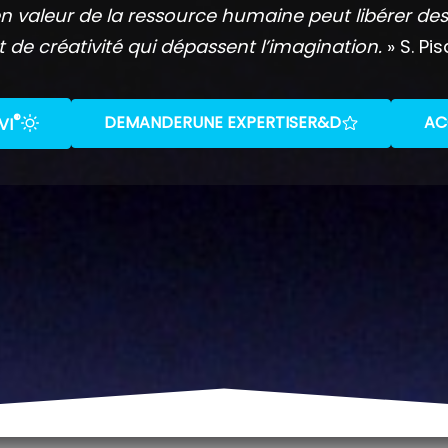
n valeur de la ressource humaine peut libérer des
t de créativité qui dépassent l’imagination.
» S. Pis
®
DEMANDER
UNE EXPERTISE
R&D
AC
VI