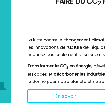
FAIRE DU
CO
F
2
La lutte contre le changement climat
les innovations de rupture de l’équi
financez pas seulement la science : v
Transformer le CO
en énergie,
déve
2
efficaces et
décarboner les industrie
la donne pour notre planète et notre 
En savoir +