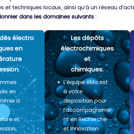
es et techniques locaux, ainsi qu’à un réseau d’acte
ionnier dans les domaines suivants
:
dés électro
Les dépôts
ques
en
électrochimiques
érature
et
ession.
chimiques.
ommes
L’équipe éMa est
sés en
à votre
chimie à
disposition pour
l’accompagneme
ture et
nt en Recherche
ession,
et Innovation