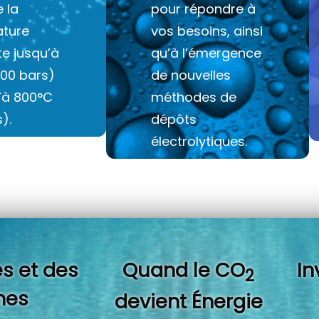
e la
pour répondre à
ture
vos besoins, ainsi
e jusqu’à
qu’à l’émergence
100 bars)
de nouvelles
u’à 800°C
méthodes de
).
dépôts
électrolytiques.
s et des
Quand l
e CO
In
2
es
devient Énergie