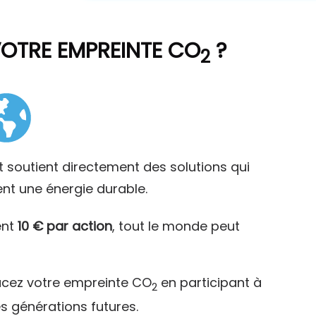
VOTRE EMPREINTE CO
?
2
t soutient directement des solutions qui
ent une énergie durable.
ent
10 € par action
, tout le monde peut
acez votre empreinte CO
en participant à
2
es générations futures.