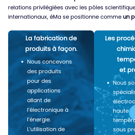
relations privilégiées avec les pôles scientifiqu
internationaux, éMa se positionne comme
un p
La fabrication de
Les procé
produits à façon.
chimi
temp
Nous concevons
et pr
des produits
pour des
Nous s
applications
spéciali
allant de
électro
l’électronique à
haute
l’énergie.
tempéra
L’utilisation de
sous pr