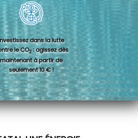
Investissez dans la lutte
ontre le CO
: agissez dès
2
maintenant à partir de
seulement 10 € !