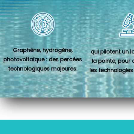
Graphène, hydrogène,
qui pilotent un 
photovoltaïque : des percées
la pointe, pour
technologiques majeures.
les technologies