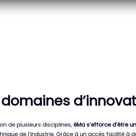
20
83
 DES PROJETS
MILLE HEURES DE R&D
ATIONAUX
CUMULÉES
 domaines d’innovat
on de plusieurs disciplines,
éMa s’efforce d’être un
nique de l’industrie. Grâce à un accès facilité à 