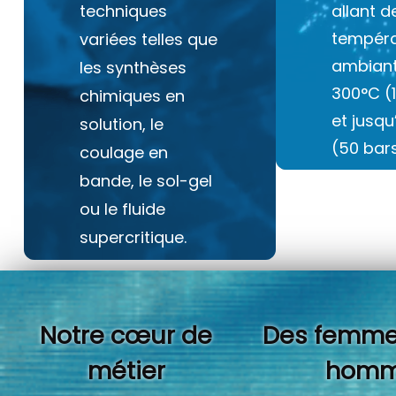
techniques
allant d
tempéra
variées telles que
ambiant
les synthèses
300°C (
chimiques en
et jusq
solution, le
(50 bars
coulage en
bande, le sol-gel
ou le fluide
supercritique.
Notre cœur de
Des femme
métier
homm