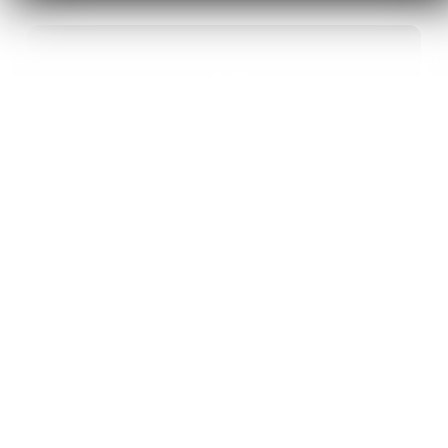
40
ANS D’INNOVATION EN MATÉRIAUX
ÉNERGÉTIQUES
20
BREVETS ET DES PROJETS
INTERNATIONAUX