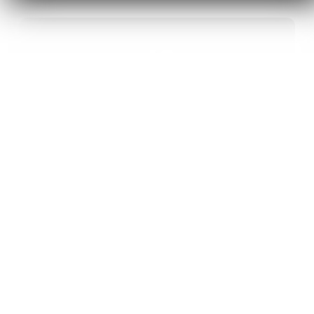
40
ANS D’INNOVATION EN MATÉRIAUX
ÉNERGÉTIQUES
20
BREVETS ET DES PROJETS
INTERNATIONAUX