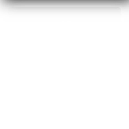
40
ANS D’INNOVATION EN MATÉRIAUX
ÉNERGÉTIQUES
20
BREVETS ET DES PROJETS
INTERNATIONAUX