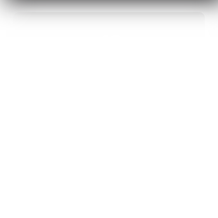
40
ANS D’INNOVATION EN MATÉRIAUX
ÉNERGÉTIQUES
20
BREVETS ET DES PROJETS
INTERNATIONAUX