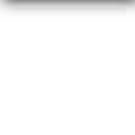
40
ANS D’INNOVATION EN MATÉRIAUX
ÉNERGÉTIQUES
20
BREVETS ET DES PROJETS
INTERNATIONAUX