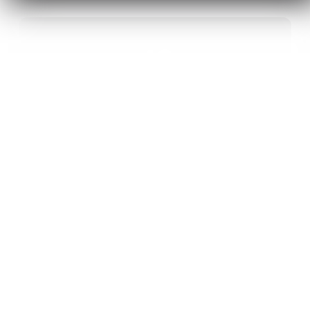
40
ANS D’INNOVATION EN MATÉRIAUX
ÉNERGÉTIQUES
20
BREVETS ET DES PROJETS
INTERNATIONAUX