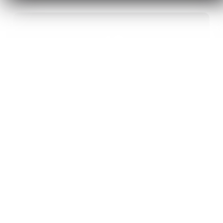
40
ANS D’INNOVATION EN MATÉRIAUX
ÉNERGÉTIQUES
20
BREVETS ET DES PROJETS
INTERNATIONAUX