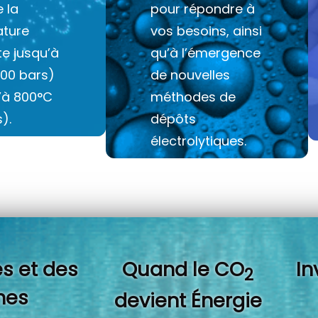
e la
pour répondre à
ture
vos besoins, ainsi
e jusqu’à
qu’à l’émergence
100 bars)
de nouvelles
u’à 800°C
méthodes de
).
dépôts
électrolytiques.
s et des
Quand l
e CO
In
2
es
devient Énergie