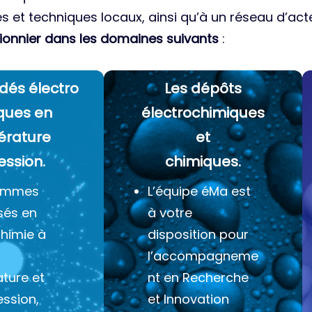
es et techniques locaux, ainsi qu’à un réseau d’acte
ionnier dans les domaines suivants
:
dés électro
Les dépôts
ques
en
électrochimiques
érature
et
ession.
chimiques.
ommes
L’équipe éMa est
sés en
à votre
chimie à
disposition pour
l’accompagneme
ture et
nt en Recherche
ession,
et Innovation