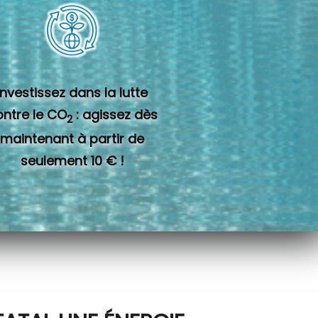
Investissez dans la lutte
ontre le CO
: agissez dès
2
maintenant à partir de
seulement 10 € !