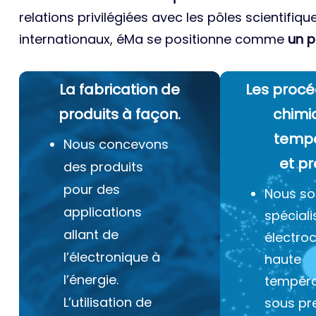
relations privilégiées avec les pôles scientifiqu
internationaux, éMa se positionne comme
un p
La fabrication de
Les procé
produits à façon.
chimi
temp
Nous concevons
et pr
des produits
pour des
Nous s
applications
spéciali
allant de
électro
l’électronique à
haute
l’énergie.
tempéra
L’utilisation de
sous pr