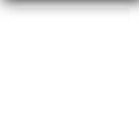
40
ANS D’INNOVATION EN MATÉRIAUX
ÉNERGÉTIQUES
20
BREVETS ET DES PROJETS
INTERNATIONAUX