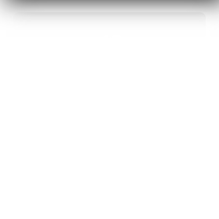
40
ANS D’INNOVATION EN MATÉRIAUX
ÉNERGÉTIQUES
20
BREVETS ET DES PROJETS
INTERNATIONAUX