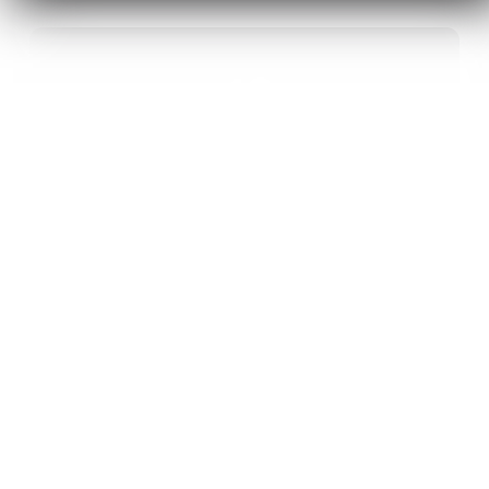
40
ANS D’INNOVATION EN MATÉRIAUX
ÉNERGÉTIQUES
20
BREVETS ET DES PROJETS
INTERNATIONAUX