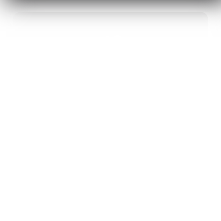
40
ANS D’INNOVATION EN MATÉRIAUX
ÉNERGÉTIQUES
20
BREVETS ET DES PROJETS
INTERNATIONAUX