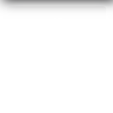
40
ANS D’INNOVATION EN MATÉRIAUX
ÉNERGÉTIQUES
20
BREVETS ET DES PROJETS
INTERNATIONAUX