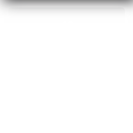
40
ANS D’INNOVATION EN MATÉRIAUX
ÉNERGÉTIQUES
20
BREVETS ET DES PROJETS
INTERNATIONAUX