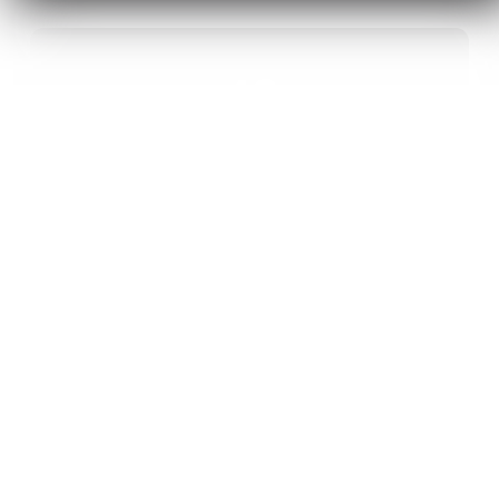
40
ANS D’INNOVATION EN MATÉRIAUX
ÉNERGÉTIQUES
20
BREVETS ET DES PROJETS
INTERNATIONAUX