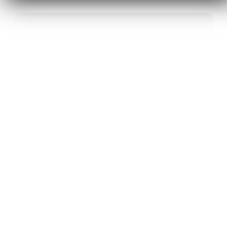
40
ANS D’INNOVATION EN MATÉRIAUX
ÉNERGÉTIQUES
20
BREVETS ET DES PROJETS
INTERNATIONAUX