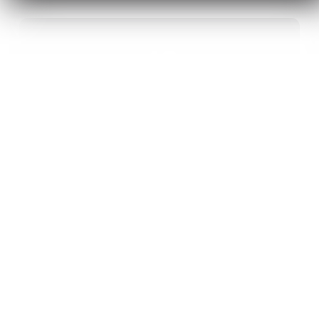
40
ANS D’INNOVATION EN MATÉRIAUX
ÉNERGÉTIQUES
20
BREVETS ET DES PROJETS
INTERNATIONAUX