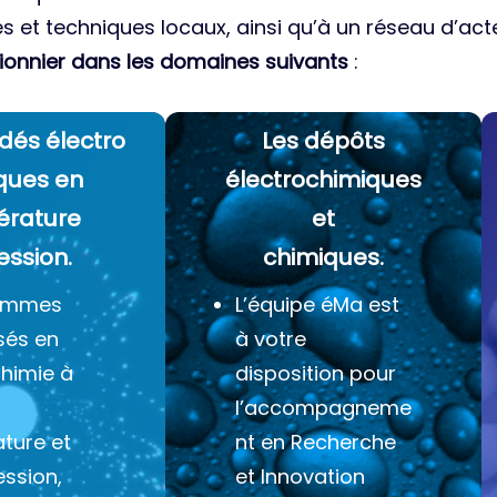
es et techniques locaux, ainsi qu’à un réseau d’acte
ionnier dans les domaines suivants
:
dés électro
Les dépôts
ques
en
électrochimiques
érature
et
ession.
chimiques.
ommes
L’équipe éMa est
sés en
à votre
chimie à
disposition pour
l’accompagneme
ture et
nt en Recherche
ession,
et Innovation