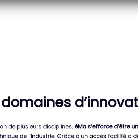
20
83
 DES PROJETS
MILLE HEURES DE R&D
ATIONAUX
CUMULÉES
 domaines d’innovat
on de plusieurs disciplines,
éMa s’efforce d’être un
nique de l’industrie. Grâce à un accès facilité à 