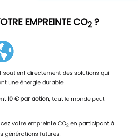
VOTRE EMPREINTE CO
?
2
t soutient directement des solutions qui
ent une énergie durable.
ent
10 € par action
, tout le monde peut
acez votre empreinte CO
en participant à
2
es générations futures.