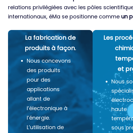
relations privilégiées avec les pôles scientifiqu
internationaux, éMa se positionne comme
un p
La fabrication de
Les procé
produits à façon.
chimi
temp
Nous concevons
et pr
des produits
pour des
Nous s
applications
spéciali
allant de
électro
l’électronique à
haute
l’énergie.
tempéra
L’utilisation de
sous pr