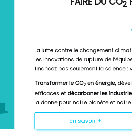
FAIRE DU
CO
F
2
La lutte contre le changement climat
les innovations de rupture de l’équi
financez pas seulement la science : v
Transformer le CO
en énergie,
déve
2
efficaces et
décarboner les industrie
la donne pour notre planète et notre 
En savoir +