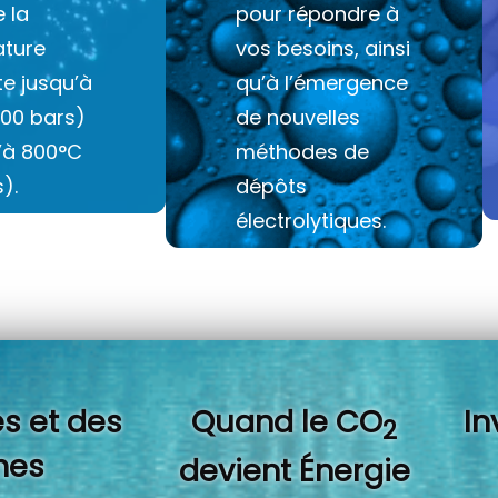
e la
pour répondre à
ture
vos besoins, ainsi
e jusqu’à
qu’à l’émergence
100 bars)
de nouvelles
u’à 800°C
méthodes de
).
dépôts
électrolytiques.
s et des
Quand l
e CO
In
2
es
devient Énergie