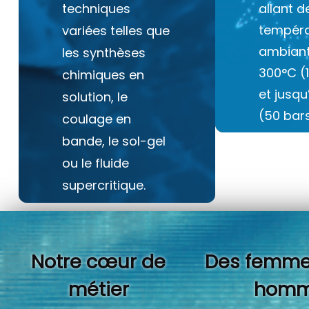
techniques
allant d
tempéra
variées telles que
ambiant
les synthèses
300°C (
chimiques en
et jusq
solution, le
(50 bars
coulage en
bande, le sol-gel
ou le fluide
supercritique.
Notre cœur de
Des femme
métier
homm