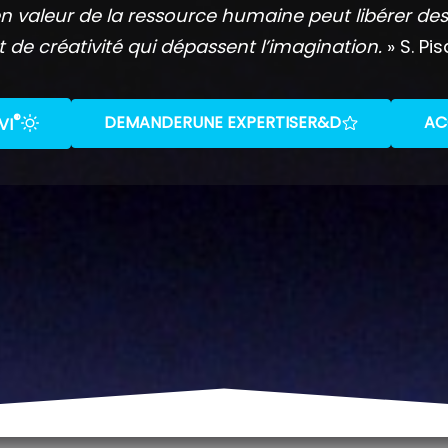
n valeur de la ressource humaine peut libérer des
t de créativité qui dépassent l’imagination.
» S. Pis
®
DEMANDER
UNE EXPERTISE
R&D
AC
VI