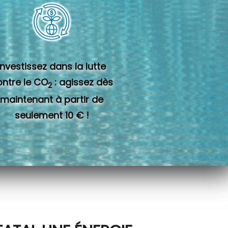
Investissez dans la lutte
ontre le CO
: agissez dès
2
maintenant à partir de
seulement 10 € !