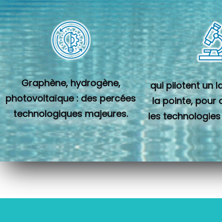
Graphène, hydrogène,
qui pilotent un 
photovoltaïque : des percées
la pointe, pour
technologiques majeures.
les technologies