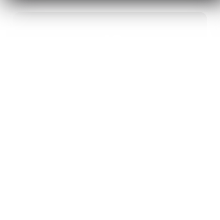
40
ANS D’INNOVATION EN MATÉRIAUX
ÉNERGÉTIQUES
20
BREVETS ET DES PROJETS
INTERNATIONAUX