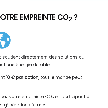
VOTRE EMPREINTE CO
?
2
t soutient directement des solutions qui
ent une énergie durable.
ent
10 € par action
, tout le monde peut
acez votre empreinte CO
en participant à
2
es générations futures.