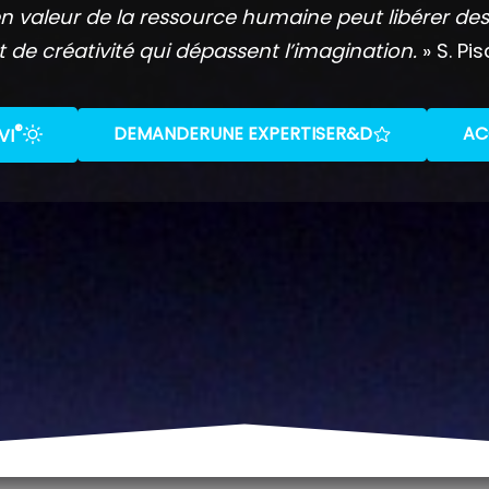
n valeur de la ressource humaine peut libérer des
t de créativité qui dépassent l’imagination.
» S. Pis
®
DEMANDER
UNE EXPERTISE
R&D
AC
VI