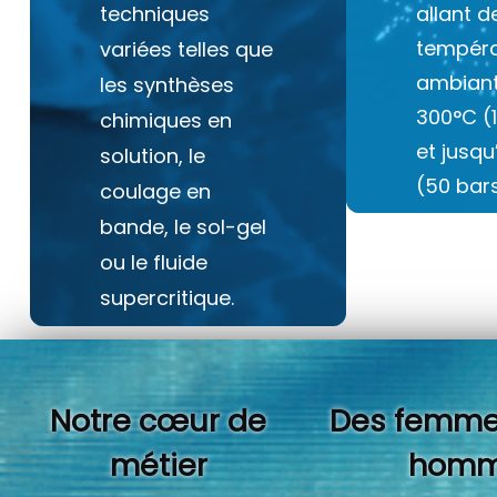
techniques
allant d
tempéra
variées telles que
ambiant
les synthèses
300°C (
chimiques en
et jusq
solution, le
(50 bars
coulage en
bande, le sol-gel
ou le fluide
supercritique.
Notre cœur de
Des femme
métier
homm