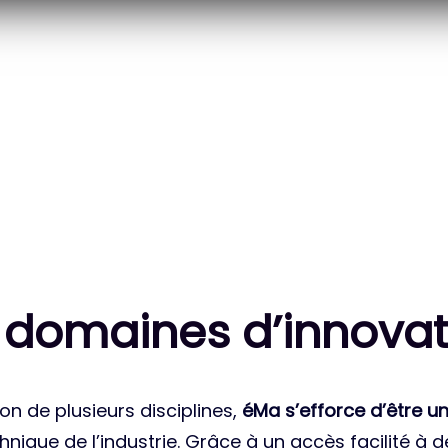
20
83
 DES PROJETS
MILLE HEURES DE R&D
ATIONAUX
CUMULÉES
 domaines d’innovat
on de plusieurs disciplines,
éMa s’efforce d’être un
nique de l’industrie. Grâce à un accès facilité à 