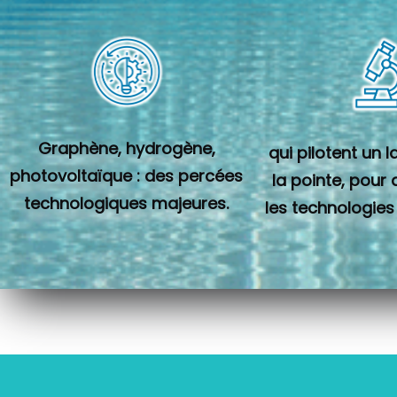
Graphène, hydrogène,
qui pilotent un 
photovoltaïque : des percées
la pointe, pour
technologiques majeures.
les technologies