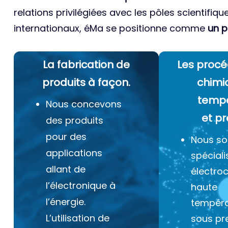
relations privilégiées avec les pôles scientifiqu
internationaux, éMa se positionne comme
un p
La fabrication de
Les procé
produits à façon.
chimi
temp
Nous concevons
et pr
des produits
pour des
Nous s
applications
spéciali
allant de
électro
l’électronique à
haute
l’énergie.
tempéra
L’utilisation de
sous pr