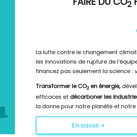
FAIRE DU
CO
F
2
La lutte contre le changement climat
les innovations de rupture de l’équi
financez pas seulement la science : v
Transformer le CO
en énergie,
déve
2
efficaces et
décarboner les industrie
la donne pour notre planète et notre 
En savoir +