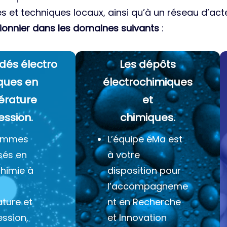
es et techniques locaux, ainsi qu’à un réseau d’acte
ionnier dans les domaines suivants
:
dés électro
Les dépôts
ques
en
électrochimiques
érature
et
ession.
chimiques.
ommes
L’équipe éMa est
sés en
à votre
chimie à
disposition pour
l’accompagneme
ture et
nt en Recherche
ession,
et Innovation