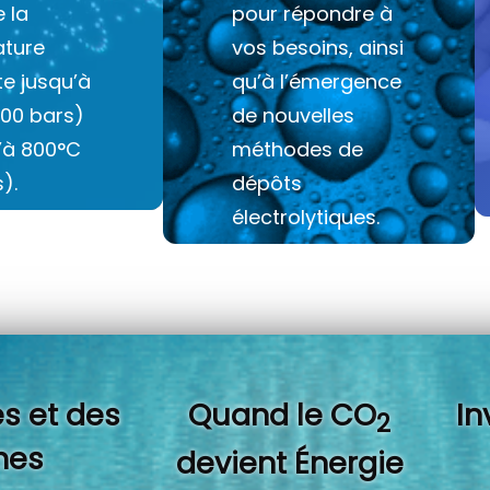
e la
pour répondre à
ture
vos besoins, ainsi
e jusqu’à
qu’à l’émergence
100 bars)
de nouvelles
u’à 800°C
méthodes de
).
dépôts
électrolytiques.
s et des
Quand l
e CO
In
2
es
devient Énergie