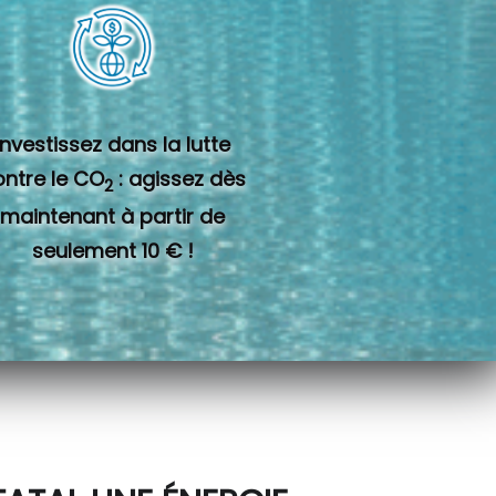
Investissez dans la lutte
ontre le CO
: agissez dès
2
maintenant à partir de
seulement 10 € !