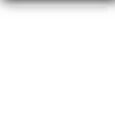
40
ANS D’INNOVATION EN MATÉRIAUX
ÉNERGÉTIQUES
20
BREVETS ET DES PROJETS
INTERNATIONAUX